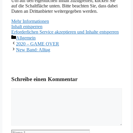
Um auf den eigentlichen Inhalt zuzugreifen, klicken Sie
auf die Schaltfläche unten. Bitte beachten Sie, dass dabei
Daten an Drittanbieter weitergegeben werden.
Mehr Informationen
Inhalt entsperren
Erforderlichen Service akzeptieren und Inhalte entsperren
Kategorien
Allgemein
2020 – GAME OVER
New Band: Alltag
Schreibe einen Kommentar
Kommentar
Name