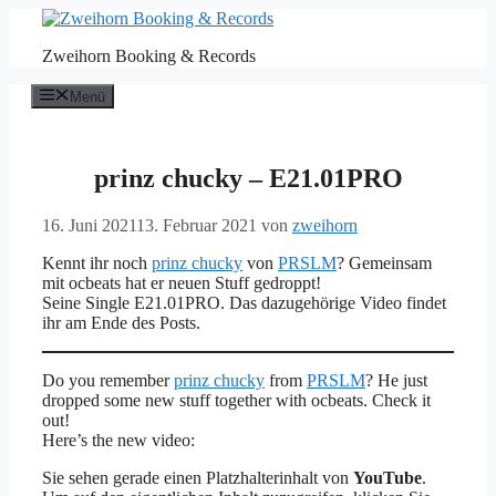
Zum
Inhalt
Zweihorn Booking & Records
springen
Menü
prinz chucky – E21.01PRO
16. Juni 2021
13. Februar 2021
von
zweihorn
Kennt ihr noch
prinz chucky
von
PRSLM
? Gemeinsam
mit ocbeats hat er neuen Stuff gedroppt!
Seine Single E21.01PRO. Das dazugehörige Video findet
ihr am Ende des Posts.
Do you remember
prinz chucky
from
PRSLM
? He just
dropped some new stuff together with ocbeats. Check it
out!
Here’s the new video:
Sie sehen gerade einen Platzhalterinhalt von
YouTube
.